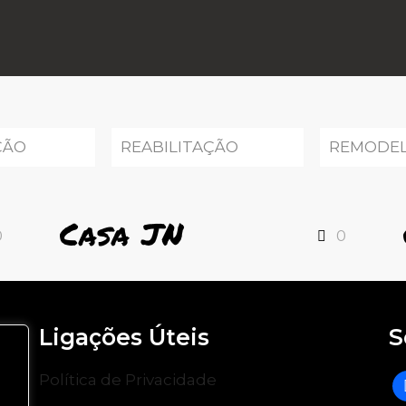
ÇÃO
REABILITAÇÃO
REMODE
Casa JN
0
0
Ligações Úteis
S
Política de Privacidade
f