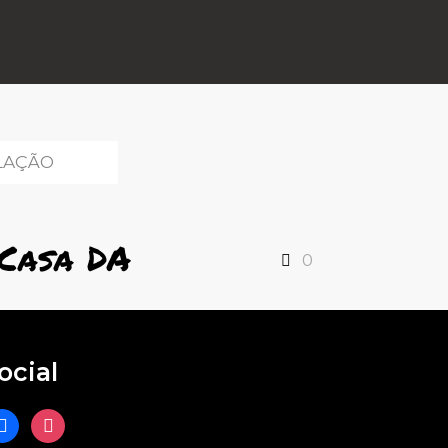
LAÇÃO
Casa DA
0
ocial
acebook
instagram