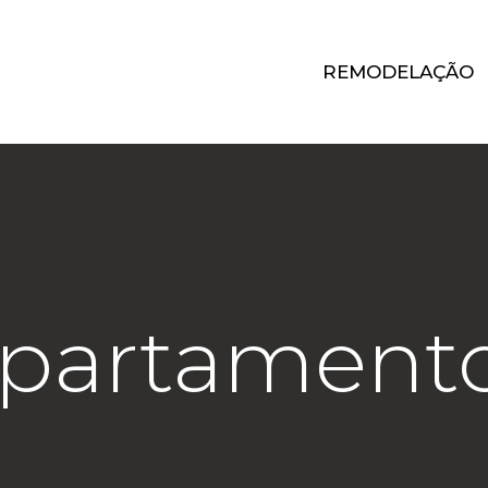
REMODELAÇÃO
partament